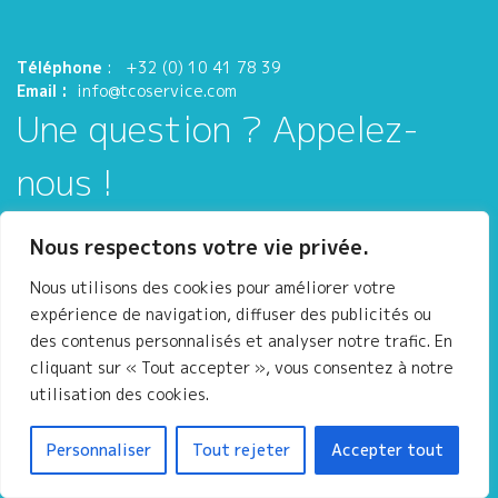
Téléphone
:
+32 (0) 10 41 78 39
Email :
info@tcoservice.com
Une question ? Appelez-
nous !
Chaussée de la Croix, 92
Nous respectons votre vie privée.
B-1340 Ottignies – Louvain-La-Neuve
Belgique
Nous utilisons des cookies pour améliorer votre
expérience de navigation, diffuser des publicités ou
des contenus personnalisés et analyser notre trafic. En
cliquant sur « Tout accepter », vous consentez à notre
utilisation des cookies.
Personnaliser
Tout rejeter
Accepter tout